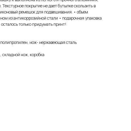
й. Текстурное покрытие не дает бутылке скользить в
ликоновый ремешок для подвешивания. • объем
бином из антикоррозийной стали • подарочная упаковка
м осталось только придумать принт!
 полипропилен, нож- нержавеющая сталь
, складной нож, коробка