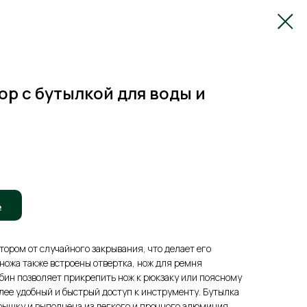
р с бутылкой для воды и
ь
ором от случайного закрывания, что делает его
 ножа также встроены отвертка, нож для ремня
абин позволяет прикрепить нож к рюкзаку или поясному
лее удобный и быстрый доступ к инструменту. Бутылка
ышку и выполнена из легкого и прочного алюминия,