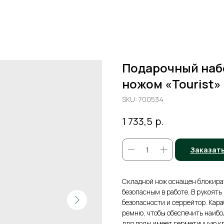
Подарочный набо
ножом «Tourist»
SKU:
700534
р.
1 733,5
Заказат
Складной нож оснащен блокират
безопасным в работе. В рукоять
безопасности и серрейтор. Кар
ремню, чтобы обеспечить наибо
для воды имеет герметичную кр