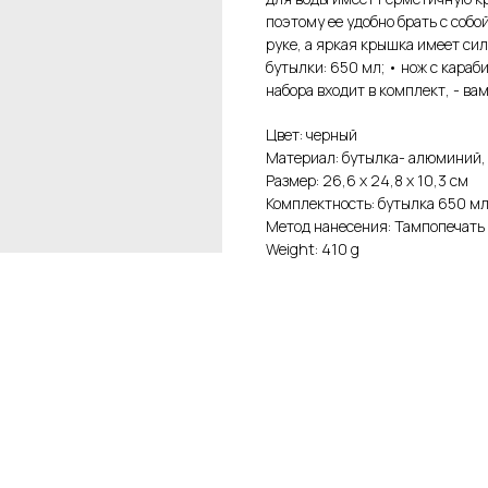
поэтому ее удобно брать с собо
руке, а яркая крышка имеет си
бутылки: 650 мл; • нож с кара
набора входит в комплект, - ва
Цвет: черный
Материал: бутылка- алюминий,
Размер: 26,6 х 24,8 х 10,3 см
Комплектность: бутылка 650 мл
Метод нанесения: Тампопечать
Weight: 410 g