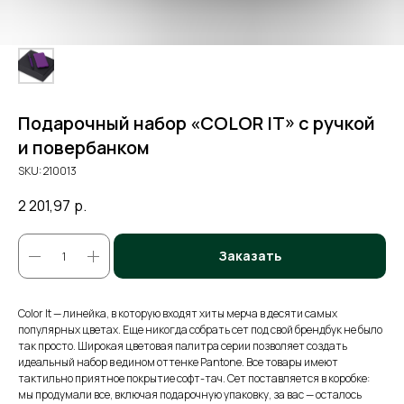
Подарочный набор «COLOR IT» c ручкой
и повербанком
SKU:
210013
2 201,97
р.
Заказать
Color It — линейка, в которую входят хиты мерча в десяти самых
популярных цветах. Еще никогда собрать сет под свой брендбук не было
так просто. Широкая цветовая палитра серии позволяет создать
идеальный набор в едином оттенке Pantone. Все товары имеют
тактильно приятное покрытие софт-тач. Сет поставляется в коробке:
мы продумали все, включая подарочную упаковку, за вас — осталось