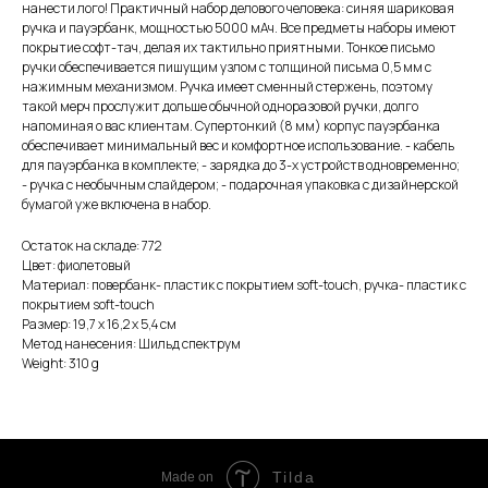
нанести лого! Практичный набор делового человека: синяя шариковая
ручка и пауэрбанк, мощностью 5000 мАч. Все предметы наборы имеют
покрытие софт-тач, делая их тактильно приятными. Тонкое письмо
ручки обеспечивается пишущим узлом с толщиной письма 0,5 мм с
нажимным механизмом. Ручка имеет сменный стержень, поэтому
такой мерч прослужит дольше обычной одноразовой ручки, долго
напоминая о вас клиентам. Супертонкий (8 мм) корпус пауэрбанка
обеспечивает минимальный вес и комфортное использование. - кабель
для пауэрбанка в комплекте; - зарядка до 3-х устройств одновременно;
- ручка с необычным слайдером; - подарочная упаковка с дизайнерской
бумагой уже включена в набор.
Остаток на складе: 772
Цвет: фиолетовый
Материал: повербанк- пластик с покрытием soft-touch, ручка- пластик с
покрытием soft-touch
Размер: 19,7 х 16,2 х 5,4 см
Метод нанесения: Шильд спектрум
Weight: 310 g
Tilda
Made on