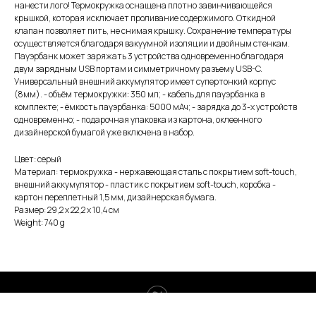
нанести лого! Термокружка оснащена плотно завинчивающейся
крышкой, которая исключает проливание содержимого. Откидной
клапан позволяет пить, не снимая крышку. Сохранение температуры
осуществляется благодаря вакуумной изоляции и двойным стенкам.
Пауэрбанк может заряжать 3 устройства одновременно благодаря
двум зарядным USB портам и симметричному разъему USB-C.
Универсальный внешний аккумулятор имеет супертонкий корпус
(8мм). - объём термокружки: 350 мл; - кабель для пауэрбанка в
комплекте; - ёмкость пауэрбанка: 5000 мАч; - зарядка до 3-х устройств
одновременно; - подарочная упаковка из картона, оклеенного
дизайнерской бумагой уже включена в набор.
Цвет: серый
Материал: термокружка - нержавеющая cталь с покрытием soft-touch,
внешний аккумулятор - пластик с покрытием soft-touch, коробка -
картон переплетный 1,5 мм, дизайнерская бумага.
Размер: 29,2 х 22,2 х 10,4 см
Weight: 740 g
Tilda
Made on