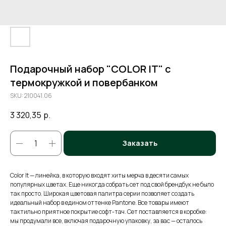
Подарочный набор "COLOR IT" c
термокружкой и повербанком
SKU:
210041.06
3 320,35
р.
Заказать
Color It — линейка, в которую входят хиты мерча в десяти самых
популярных цветах. Еще никогда собрать сет под свой брендбук не было
так просто. Широкая цветовая палитра серии позволяет создать
идеальный набор в едином оттенке Pantone. Все товары имеют
тактильно приятное покрытие софт-тач. Сет поставляется в коробке:
мы продумали все, включая подарочную упаковку, за вас — осталось