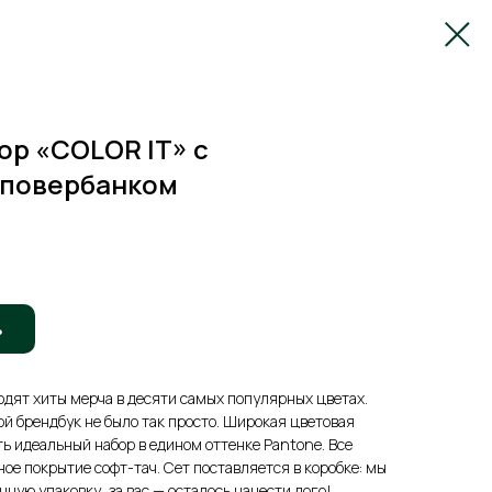
р «COLOR IT» с
 повербанком
ь
входят хиты мерча в десяти самых популярных цветах.
ой брендбук не было так просто. Широкая цветовая
ть идеальный набор в едином оттенке Pantone. Все
ое покрытие софт-тач. Сет поставляется в коробке: мы
ную упаковку, за вас — осталось нанести лого!