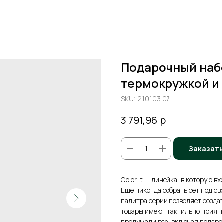
Подарочный набо
термокружкой и
SKU:
210103.07
р.
3 791,96
Заказат
Color It — линейка, в которую 
Еще никогда собрать сет под св
палитра серии позволяет созда
товары имеют тактильно приятн
продумали все, включая подароч