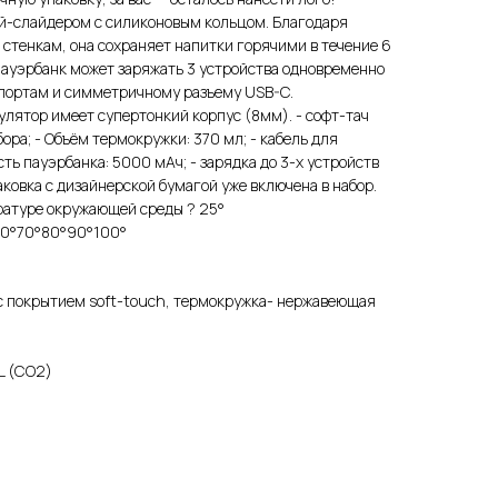
-слайдером с силиконовым кольцом. Благодаря
стенкам, она сохраняет напитки горячими в течение 6
 Пауэрбанк может заряжать 3 устройства одновременно
портам и симметричному разъему USB-C.
лятор имеет супертонкий корпус (8мм). - софт-тач
ора; - Объём термокружки: 370 мл; - кабель для
сть пауэрбанка: 5000 мАч; - зарядка до 3-х устройств
ковка с дизайнерской бумагой уже включена в набор.
ратуре окружающей среды ? 25°
°60°70°80°90°100°
 с покрытием soft-touch, термокружка- нержавеющая
L (СО2)