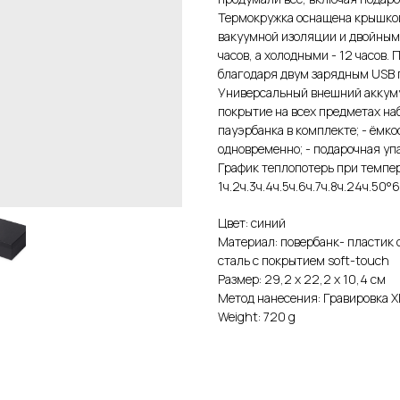
Термокружка оснащена крышкой
вакуумной изоляции и двойным 
часов, а холодными - 12 часов.
благодаря двум зарядным USB 
Универсальный внешний аккуму
покрытие на всех предметах наб
пауэрбанка в комплекте; - ёмко
одновременно; - подарочная упа
График теплопотерь при темпе
1ч.2ч.3ч.4ч.5ч.6ч.7ч.8ч.24ч.50
Цвет: синий
Материал: повербанк- пластик
cталь с покрытием soft-touch
Размер: 29,2 х 22,2 х 10,4 см
Метод нанесения: Гравировка X
Weight: 720 g