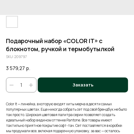
Подарочный набор «COLOR IT» c
блокнотом, ручкой и термобутылкой
SKU:
209797
3 579,27
р.
Заказать
Color It — линейка, в которую входят хиты мерча в десяти самых
популярных цветах. Еще никогда собрать сет под свой брендбук не было
так просто. Широкая цветовая палитра серии позволяет создать
идеальный набор в едином оттенке Pantone. Все товары имеют
тактильно приятное покрытие софт-тач. Сет поставляется в коробке:
мы продумали все, включая подарочную упаковку, за вас — осталось