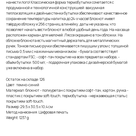
нанести лого! Классическая форма термобутылки сочетается с
продуманной и технологичной конструкцией: вакуумная
теплоизоляция и двойные стенки бутылки обеспечивают качественное
сохранение температуры напитка до 24-х часов! Блокнот имеет
твёрдую обложку и 256 страниц в линейку, даты не указаны, что
позволяет начать вести блокнот в любой удобный день года. На нахзаце
расположен карман для мелочей. Ляссе окрашено в тон обложки. На
обложке блокнота есть магнитный держатель для металлических
ручек. Тонкое письмо ручки обеспечивается пишущим узлом с толщиной
письма 0,5 мм с нажимным механизмом. - бумага соответствует
стандартам FSC; - софт-тач покрытие на всех предметах набора; -
объём бутылки: 500 мл; - подарочная упаковка с дизайнерской бумагой
уже включена в набор.
Остаток на складе: 126
Цвет: темно-синий
Материал: блокнот - полиуретан с покрытием софт-тач, картон, ручка -
пластик с покрытием soft-touch, термобутылка - нержавеющая cталь с
покрытием soft-touch.
Размер: 29,5 х 30,5 х 10,4 см
Метод нанесения: Цифровая печать
Weight: 1237 g