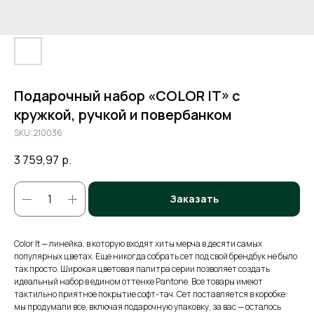
Подарочный набор «COLOR IT» c
кружкой, ручкой и повербанком
SKU:
210036
3 759,97
р.
Заказать
Color It — линейка, в которую входят хиты мерча в десяти самых
популярных цветах. Еще никогда собрать сет под свой брендбук не было
так просто. Широкая цветовая палитра серии позволяет создать
идеальный набор в едином оттенке Pantone. Все товары имеют
тактильно приятное покрытие софт-тач. Сет поставляется в коробке:
мы продумали все, включая подарочную упаковку, за вас — осталось