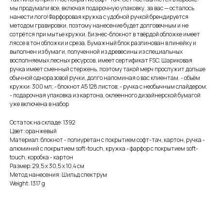
мы продумали все, включая подарочную упаковку, за вас — осталось
нанести лого! Фарфоровая кружка с удобной ручкой брендируется
методом гравировки, поэтому нанесение будет долговечным и не
сотрётся при мытье кружки. Бизнес-блокнот в твёрдой обложке имеет
ляссе в тон обложки и среза. Бумажный блок разлинован в линейку и
выполнен из бумаги, полученной из древесины из специальных
восполняемых лесных ресурсов, имеет сертификат FSC. Шариковая
ручка имеет сменный стержень, поэтому такой мерч прослужит дольше
обычной одноразовой ручки, долго напоминая о вас клиентам. - объём
кружки: 300 мл; - блокнот А5 128 листов; - ручка с необычным слайдером;
- подарочная упаковка из картона, оклеенного дизайнерской бумагой
уже включена в набор
Остаток на складе: 1392
Цвет: оранжевый
Материал: блокнот - полиуретан с покрытием софт-тач, картон, ручка -
алюминий с покрытием soft-touch, кружка - фарфор с покрытием soft-
touch, коробка - картон
Размер: 29,5 х 30,5 х 10,4 см
Метод нанесения: Шильд спектрум
Weight: 1317 g