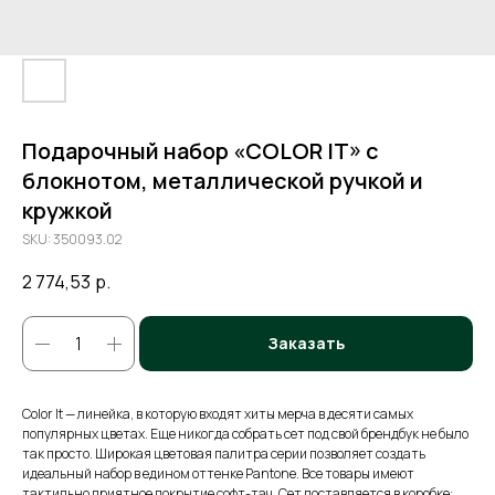
Подарочный набор «COLOR IT» с
блокнотом, металлической ручкой и
кружкой
SKU:
350093.02
2 774,53
р.
Заказать
Color It — линейка, в которую входят хиты мерча в десяти самых
популярных цветах. Еще никогда собрать сет под свой брендбук не было
так просто. Широкая цветовая палитра серии позволяет создать
идеальный набор в едином оттенке Pantone. Все товары имеют
тактильно приятное покрытие софт-тач. Сет поставляется в коробке: