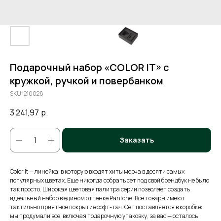
Подарочный набор «COLOR IT» c
кружкой, ручкой и повербанком
SKU:
210028
3 241,97
р.
Заказать
Color It — линейка, в которую входят хиты мерча в десяти самых
популярных цветах. Еще никогда собрать сет под свой брендбук не было
так просто. Широкая цветовая палитра серии позволяет создать
идеальный набор в едином оттенке Pantone. Все товары имеют
тактильно приятное покрытие софт-тач. Сет поставляется в коробке:
мы продумали все, включая подарочную упаковку, за вас — осталось