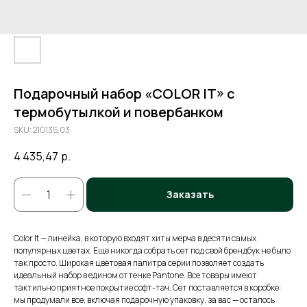
Подарочный набор «COLOR IT» с
термобутылкой и повербанком
SKU:
210135.03
4 435,47
р.
Заказать
Color It — линейка, в которую входят хиты мерча в десяти самых
популярных цветах. Еще никогда собрать сет под свой брендбук не было
так просто. Широкая цветовая палитра серии позволяет создать
идеальный набор в едином оттенке Pantone. Все товары имеют
тактильно приятное покрытие софт-тач. Сет поставляется в коробке:
мы продумали все, включая подарочную упаковку, за вас — осталось