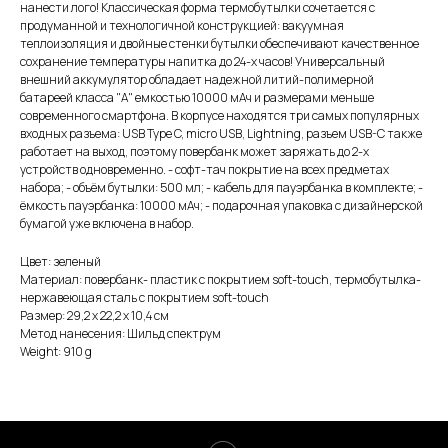
нанести лого! Классическая форма термобутылки сочетается с
продуманной и технологичной конструкцией: вакуумная
теплоизоляция и двойные стенки бутылки обеспечивают качественное
сохранение температуры напитка до 24-х часов! Универсальный
внешний аккумулятор обладает надежной литий-полимерной
батареей класса "А" емкостью 10000 мАч и размерами меньше
современного смартфона. В корпусе находятся три самых популярных
входных разъема: USB Type C, micro USB, Lightning, разъем USB-C также
работает на выход, поэтому повербанк может заряжать до 2-х
устройств одновременно. - софт-тач покрытие на всех предметах
набора; - объём бутылки: 500 мл; - кабель для пауэрбанка в комплекте; -
ёмкость пауэрбанка: 10000 мАч; - подарочная упаковка с дизайнерской
бумагой уже включена в набор.
Цвет: зеленый
Материал: повербанк- пластик с покрытием soft-touch, термобутылка-
нержавеющая cталь с покрытием soft-touch
Размер: 29,2 х 22,2 х 10,4 см
Метод нанесения: Шильд спектрум
Weight: 910 g