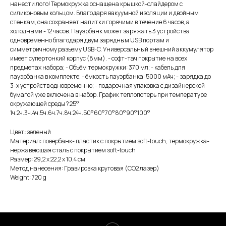
нанести лого! Термокружка оснащена крышкой-слайдером с
силиконовым кольцом. Благодаря вакуумной изоляции и двойным
стенкам, она сохраняет напитки горячими в течение 6 часов, а
холодными - 12 часов. Пауэрбанк может заряжать 3 устройства
одновременно благодаря двум зарядным USB портам и
симметричному разъему USB-C. Универсальный внешний аккумулятор
имеет супертонкий корпус (8мм). - софт-тач покрытие на всех
предметах набора; - Объём термокружки: 370 мл; - кабель для
пауэрбанка в комплекте; - ёмкость пауэрбанка: 5000 мАч; - зарядка до
3-х устройств одновременно; - подарочная упаковка с дизайнерской
бумагой уже включена в набор. График теплопотерь при температуре
окружающей среды ? 25°
1ч.2ч.3ч.4ч.5ч.6ч.7ч.8ч.24ч.50°60°70°80°90°100°
Цвет: зеленый
Материал: повербанк- пластик с покрытием soft-touch, термокружка-
нержавеющая cталь с покрытием soft-touch
Размер: 29,2 х 22,2 х 10,4 см
Метод нанесения: Гравировка круговая (CO2 лазер)
Weight: 720 g