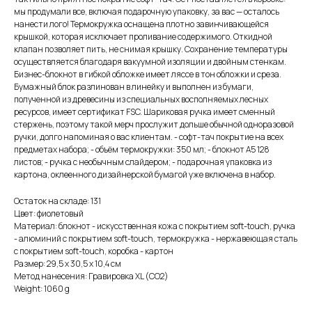
мы продумали все, включая подарочную упаковку, за вас — осталось
нанести лого! Термокружка оснащена плотно завинчивающейся
крышкой, которая исключает проливание содержимого. Откидной
клапан позволяет пить, не снимая крышку. Сохранение температуры
осуществляется благодаря вакуумной изоляции и двойным стенкам.
Бизнес-блокнот в гибкой обложке имеет ляссе в тон обложки и среза.
Бумажный блок разлинован в линейку и выполнен из бумаги,
полученной из древесины из специальных восполняемых лесных
ресурсов, имеет сертификат FSC. Шариковая ручка имеет сменный
стержень, поэтому такой мерч прослужит дольше обычной одноразовой
ручки, долго напоминая о вас клиентам. - софт-тач покрытие на всех
предметах набора; - объём термокружки: 350 мл; - блокнот А5 128
листов; - ручка с необычным слайдером; - подарочная упаковка из
картона, оклеенного дизайнерской бумагой уже включена в набор.
Остаток на складе: 131
Цвет: фиолетовый
Материал: блокнот - искусственная кожа с покрытием soft-touch, ручка
- алюминий с покрытием soft-touch, термокружка - нержавеющая cталь
с покрытием soft-touch, коробка - картон
Размер: 29,5 х 30,5 х 10,4 см
Метод нанесения: Гравировка XL (СО2)
Weight: 1060 g