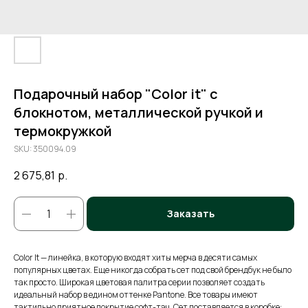
Подарочный набор "Color it" с
блокнотом, металлической ручкой и
термокружкой
SKU:
350094.09
2 675,81
р.
Заказать
Color It — линейка, в которую входят хиты мерча в десяти самых
популярных цветах. Еще никогда собрать сет под свой брендбук не было
так просто. Широкая цветовая палитра серии позволяет создать
идеальный набор в едином оттенке Pantone. Все товары имеют
тактильно приятное покрытие софт-тач. Сет поставляется в коробке: