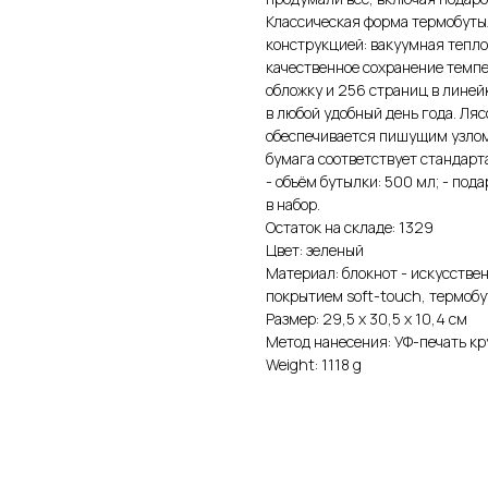
Классическая форма термобуты
конструкцией: вакуумная тепл
качественное сохранение темпе
обложку и 256 страниц в линейк
в любой удобный день года. Ляс
обеспечивается пишущим узлом
бумага соответствует стандарта
- объём бутылки: 500 мл; - под
в набор.
Остаток на складе: 1329
Цвет: зеленый
Материал: блокнот - искусствен
покрытием soft-touch, термобу
Размер: 29,5 х 30,5 х 10,4 см
Метод нанесения: УФ-печать кр
Weight: 1118 g