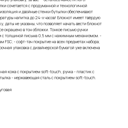
лки сочетается с продуманной и технологичной
оизоляция и двойные стенки бутылки обеспечивают
ратуры напитка до 24-х часов! Блокнот имеет твёрдую
у, даты не указаны, что позволяет начать вести блокнот
се окрашено в тон обложки. Тонкое письмо ручки
 с толщиной письма 0,5 мм с нажимным механизмом. -
м FSC; - софт-тач покрытие на всех предметах набора;
арочная упаковка с дизайнерской бумагой уже включена
ная кожа с покрытием soft-touch, ручка - пластик с
тылка - нержавеющая cталь с покрытием soft-touch.
уговая