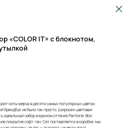
р «COLOR IT» c блокнотом,
бутылкой
входят хиты мерча в десяти самых популярных цветах.
ой брендбук не было так просто. Широкая цветовая
ть идеальный набор в едином оттенке Pantone. Все
ое покрытие софт-тач. Сет поставляется в коробке: мы
ную упаковку, за вас — осталось нанести лого!