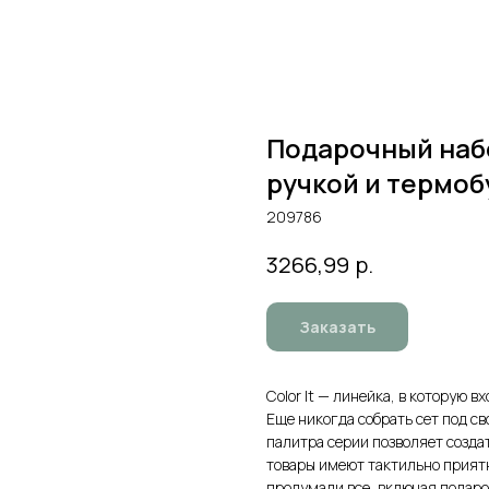
Подарочный набо
ручкой и термо
209786
р.
3266,99
Заказать
Color It — линейка, в которую 
Еще никогда собрать сет под св
палитра серии позволяет созда
товары имеют тактильно приятн
продумали все, включая подароч