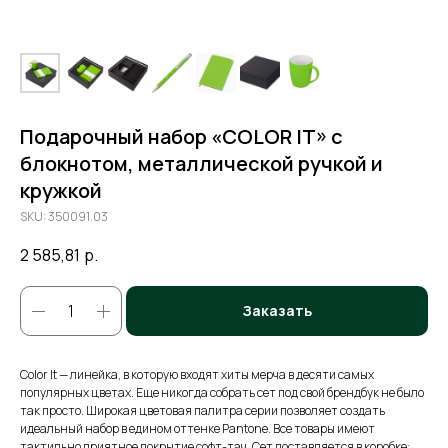
Подарочный набор «COLOR IT» с
блокнотом, металлической ручкой и
кружкой
SKU:
350091.03
2 585,81
р.
Заказать
Color It — линейка, в которую входят хиты мерча в десяти самых
популярных цветах. Еще никогда собрать сет под свой брендбук не было
так просто. Широкая цветовая палитра серии позволяет создать
идеальный набор в едином оттенке Pantone. Все товары имеют
тактильно приятное покрытие софт-тач. Сет поставляется в коробке: