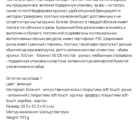
мы продумали все, включая подарочную упаковку, за вас — осталось
нанести лого! Фарфоровая кружка с удобной ручкой брендируется
методом гравировки, поэтому нанесение будет долговечным и не
сотрётся при мытье кружки. Бизнес-блокнот в твёрдой обложке имеет
ляссе в тон обложки и среза. Бумажный блок разлинован в линейку и
выполнен из бумаги, полученной из древесины из специальных
восполняемых лесных ресурсов, имеет сертификат FSC. Шариковая
ручка имеет сменный стержень, поэтому такой мерч прослужит дольше
обычной одноразовой ручки, долго напоминая о вас клиентам. - объём
кружки: 300 мл; - блокнот А5 128 листов; - ручка с необычным слайдером;
- подарочная упаковка из картона, оклеенного дизайнерской бумагой
уже включена в набор
Остаток на складе: 1
Цвет: зеленый
Материал: блокнот - искусственная кожа с покрытием soft-touch, ручка
- алюминий с покрытием soft-touch, кружка - фарфор с покрытием soft-
touch, коробка - картон
Размер: 29,5 х 30,5 х 10,4 см
Метод нанесения: Шильд спектрум
Weight: 1133 g