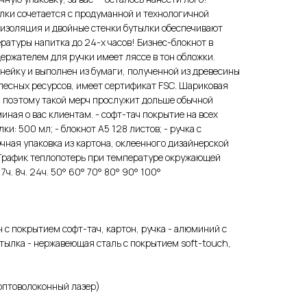
лки сочетается с продуманной и технологичной
оизоляция и двойные стенки бутылки обеспечивают
ратуры напитка до 24-х часов! Бизнес-блокнот в
ержателем для ручки имеет ляссе в тон обложки.
нейку и выполнен из бумаги, полученной из древесины
лесных ресурсов, имеет сертификат FSC. Шариковая
, поэтому такой мерч прослужит дольше обычной
иная о вас клиентам. - софт-тач покрытие на всех
ки: 500 мл; - блокнот А5 128 листов; - ручка с
чная упаковка из картона, оклеенного дизайнерской
 График теплопотерь при температуре окружающей
ч. 7ч. 8ч. 24ч. 50° 60° 70° 80° 90° 100°
 с покрытием софт-тач, картон, ручка - алюминий с
тылка - нержавеющая cталь с покрытием soft-touch,
оптоволоконный лазер)