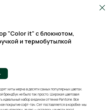
 "Color it" с блокнотом,
ручкой и термобутылкой
ь
входят хиты мерча в десяти самых популярных цветах.
ой брендбук не было так просто. Широкая цветовая
ть идеальный набор в едином оттенке Pantone. Все
ое покрытие софт-тач. Сет поставляется в коробке: мы
ную упаковку, за вас — осталось нанести лого!