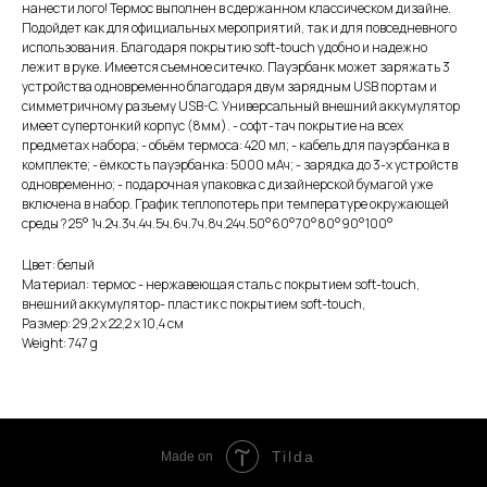
нанести лого! Термос выполнен в сдержанном классическом дизайне.
Подойдет как для официальных мероприятий, так и для повседневного
использования. Благодаря покрытию soft-touch удобно и надежно
лежит в руке. Имеется съемное ситечко. Пауэрбанк может заряжать 3
устройства одновременно благодаря двум зарядным USB портам и
симметричному разъему USB-C. Универсальный внешний аккумулятор
имеет супертонкий корпус (8мм). - софт-тач покрытие на всех
предметах набора; - объём термоса: 420 мл; - кабель для пауэрбанка в
комплекте; - ёмкость пауэрбанка: 5000 мАч; - зарядка до 3-х устройств
одновременно; - подарочная упаковка с дизайнерской бумагой уже
включена в набор. График теплопотерь при температуре окружающей
среды ? 25° 1ч.2ч.3ч.4ч.5ч.6ч.7ч.8ч.24ч.50°60°70°80°90°100°
Цвет: белый
Материал: термос - нержавеющая cталь с покрытием soft-touch,
внешний аккумулятор- пластик с покрытием soft-touch,
Размер: 29,2 х 22,2 х 10,4 см
Weight: 747 g
Tilda
Made on