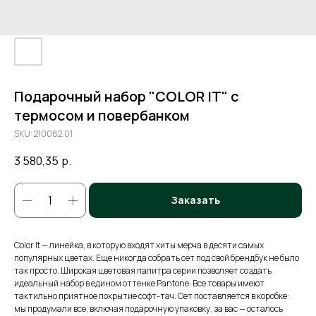
Подарочный набор "COLOR IT" c
термосом и повербанком
SKU:
210082.01
3 580,35
р.
Заказать
Color It — линейка, в которую входят хиты мерча в десяти самых
популярных цветах. Еще никогда собрать сет под свой брендбук не было
так просто. Широкая цветовая палитра серии позволяет создать
идеальный набор в едином оттенке Pantone. Все товары имеют
тактильно приятное покрытие софт-тач. Сет поставляется в коробке:
мы продумали все, включая подарочную упаковку, за вас — осталось