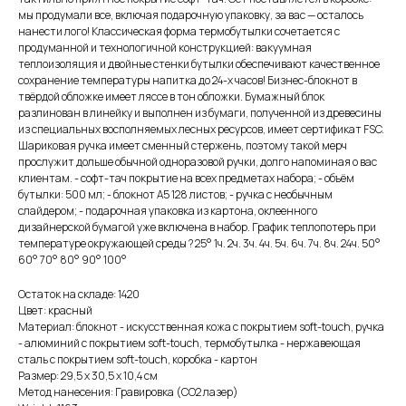
мы продумали все, включая подарочную упаковку, за вас — осталось
нанести лого! Классическая форма термобутылки сочетается с
продуманной и технологичной конструкцией: вакуумная
теплоизоляция и двойные стенки бутылки обеспечивают качественное
сохранение температуры напитка до 24-х часов! Бизнес-блокнот в
твёрдой обложке имеет ляссе в тон обложки. Бумажный блок
разлинован в линейку и выполнен из бумаги, полученной из древесины
из специальных восполняемых лесных ресурсов, имеет сертификат FSC.
Шариковая ручка имеет сменный стержень, поэтому такой мерч
прослужит дольше обычной одноразовой ручки, долго напоминая о вас
клиентам. - софт-тач покрытие на всех предметах набора; - объём
бутылки: 500 мл; - блокнот А5 128 листов; - ручка с необычным
слайдером; - подарочная упаковка из картона, оклеенного
дизайнерской бумагой уже включена в набор. График теплопотерь при
температуре окружающей среды ? 25° 1ч. 2ч. 3ч. 4ч. 5ч. 6ч. 7ч. 8ч. 24ч. 50°
60° 70° 80° 90° 100°
Остаток на складе: 1420
Цвет: красный
Материал: блокнот - искусственная кожа с покрытием soft-touch, ручка
- алюминий с покрытием soft-touch, термобутылка - нержавеющая
cталь с покрытием soft-touch, коробка - картон
Размер: 29,5 х 30,5 х 10,4 см
Метод нанесения: Гравировка (CO2 лазер)