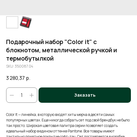
Подарочный набор "Color it" с
блокнотом, металлической ручкой и
термобутылкой
SKU:
350087.04
3 280,37
р.
Заказать
Color It — линейка, в которую входят хиты мерча в десяти самых
популярных цветах. Еще никогда собрать сет под свой брендбук не было
так просто. Широкая цветовая палитра серии позволяет создать
идеальный набор в едином оттенке Pantone. Все товары имеют
тактильно приятное покрытие софт-тач. Сет поставляется в коробке: