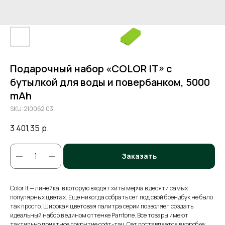
Подарочный набор «COLOR IT» с
бутылкой для воды и повербанком, 5000
mAh
SKU:
210062.03
3 401,35
р.
Заказать
Color It — линейка, в которую входят хиты мерча в десяти самых
популярных цветах. Еще никогда собрать сет под свой брендбук не было
так просто. Широкая цветовая палитра серии позволяет создать
идеальный набор в едином оттенке Pantone. Все товары имеют
тактильно приятное покрытие софт-тач. Сет поставляется в коробке: