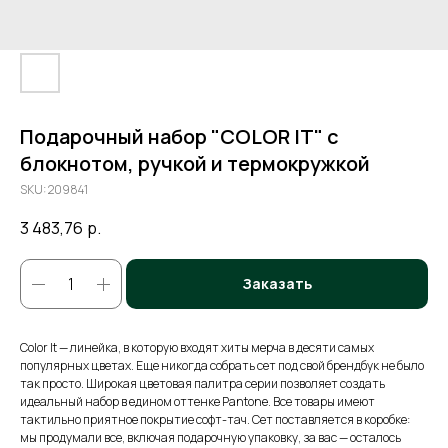
Подарочный набор "COLOR IT" c
блокнотом, ручкой и термокружкой
SKU:
209841
3 483,76
р.
Заказать
Color It — линейка, в которую входят хиты мерча в десяти самых
популярных цветах. Еще никогда собрать сет под свой брендбук не было
так просто. Широкая цветовая палитра серии позволяет создать
идеальный набор в едином оттенке Pantone. Все товары имеют
тактильно приятное покрытие софт-тач. Сет поставляется в коробке:
мы продумали все, включая подарочную упаковку, за вас — осталось