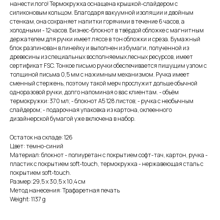
нанести лого! Термокружка оснащена крышкой-слайдером с
силиконовым кольцом. Благодаря вакуумной изоляции и двойным
стенкам, она сохраняет напитки горячими в течение 6 часов, а
холодными - 12 часов. Бизнес-блокнот в твёрдой обложке с магнитным
держателем для ручки имеет ляссе в тон обложки и среза. Бумажный
блок разлинован в линейку и выполнен из бумаги, полученной из
древесины из специальных восполняемых лесных ресурсов, имеет
сертификат FSC. Тонкое письмо ручки обеспечивается пишущим узлом с
толщиной письма 0,5 мм с нажимным механизмом. Ручка имеет
сменный стержень, поэтому такой мерч прослужит дольше обычной
одноразовой ручки, долго напоминая о вас клиентам. - объём
термокружки: 370 мл; - блокнот А5 128 листов; - ручка с необычным
слайдером; - подарочная упаковка из картона, оклеенного
дизайнерской бумагой уже включена в набор.
Остаток на складе: 126
Цвет: темно-синий
Материал: блокнот - полиуретан с покрытием софт-тач, картон, ручка -
пластик с покрытием soft-touch, термокружка - нержавеющая сталь с
покрытием soft-touch.
Размер: 29,5 х 30,5 х 10,4 см
Метод нанесения: Трафаретная печать
Weight: 1137 g