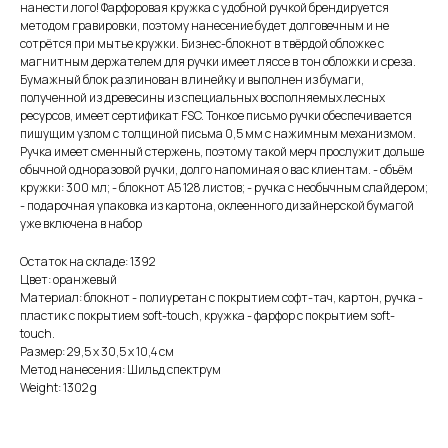
нанести лого! Фарфоровая кружка с удобной ручкой брендируется
методом гравировки, поэтому нанесение будет долговечным и не
сотрётся при мытье кружки. Бизнес-блокнот в твёрдой обложке с
магнитным держателем для ручки имеет ляссе в тон обложки и среза.
Бумажный блок разлинован в линейку и выполнен из бумаги,
полученной из древесины из специальных восполняемых лесных
ресурсов, имеет сертификат FSC. Тонкое письмо ручки обеспечивается
пишущим узлом с толщиной письма 0,5 мм с нажимным механизмом.
Ручка имеет сменный стержень, поэтому такой мерч прослужит дольше
обычной одноразовой ручки, долго напоминая о вас клиентам. - объём
кружки: 300 мл; - блокнот А5 128 листов; - ручка с необычным слайдером;
- подарочная упаковка из картона, оклеенного дизайнерской бумагой
уже включена в набор
Остаток на складе: 1392
Цвет: оранжевый
Материал: блокнот - полиуретан с покрытием софт-тач, картон, ручка -
пластик с покрытием soft-touch, кружка - фарфор с покрытием soft-
touch.
Размер: 29,5 х 30,5 х 10,4 см
Метод нанесения: Шильд спектрум
Weight: 1302 g