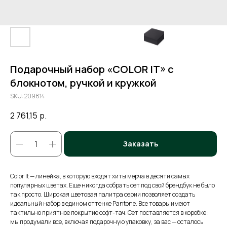
Подарочный набор «COLOR IT» c
блокнотом, ручкой и кружкой
SKU:
209814
2 761,15
р.
Заказать
Color It — линейка, в которую входят хиты мерча в десяти самых
популярных цветах. Еще никогда собрать сет под свой брендбук не было
так просто. Широкая цветовая палитра серии позволяет создать
идеальный набор в едином оттенке Pantone. Все товары имеют
тактильно приятное покрытие софт-тач. Сет поставляется в коробке:
мы продумали все, включая подарочную упаковку, за вас — осталось