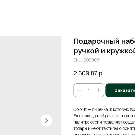
Подарочный набо
ручкой и кружко
SKU:
209806
р.
2 609,87
Заказат
Color It — линейка, в которую 
Еще никогда собрать сет под св
палитра серии позволяет созда
товары имеют тактильно приятн
продумали все, включая подароч