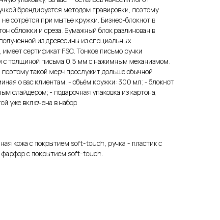
учкой брендируется методом гравировки, поэтому
 не сотрётся при мытье кружки. Бизнес-блокнот в
тон обложки и среза. Бумажный блок разлинован в
 полученной из древесины из специальных
 имеет сертификат FSC. Тонкое письмо ручки
 с толщиной письма 0,5 мм с нажимным механизмом.
, поэтому такой мерч прослужит дольше обычной
иная о вас клиентам. - объём кружки: 300 мл; - блокнот
чным слайдером; - подарочная упаковка из картона,
ой уже включена в набор
ная кожа с покрытием soft-touch, ручка - пластик с
 фарфор с покрытием soft-touch.