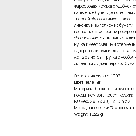
Фарфоровая кружка с удобной р
нанесение будет долговечным и
твёрдой обложке имеет ляссе в 
линейку и выполнен из бумаги,
восполняемых лесных ресурсов,
обеспечивается пишущим узлом
Ручка имеет сменный стержень
одноразовой ручки, долго напом
А5 128 листов; - ручка с необы
оклеенного дизайнерской бумаг
Остаток на складе: 1393
Цвет: зеленый
Материал: блокнот - искусствен
покрытием soft-touch, кружка -
Размер: 29,5 х 30,5 х 10,4 см
Метод нанесения: Тампопечать
Weight: 1222 g