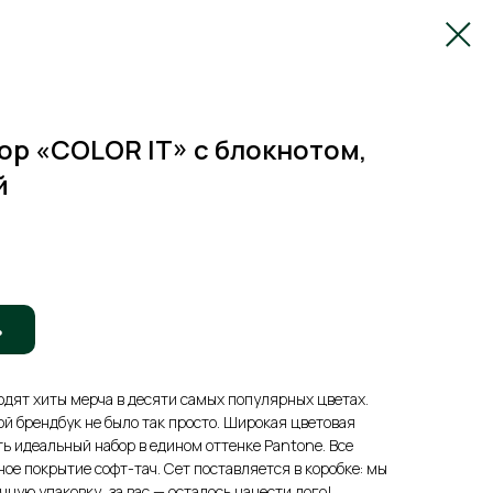
р «COLOR IT» c блокнотом,
й
ь
входят хиты мерча в десяти самых популярных цветах.
ой брендбук не было так просто. Широкая цветовая
ть идеальный набор в едином оттенке Pantone. Все
ое покрытие софт-тач. Сет поставляется в коробке: мы
ную упаковку, за вас — осталось нанести лого!