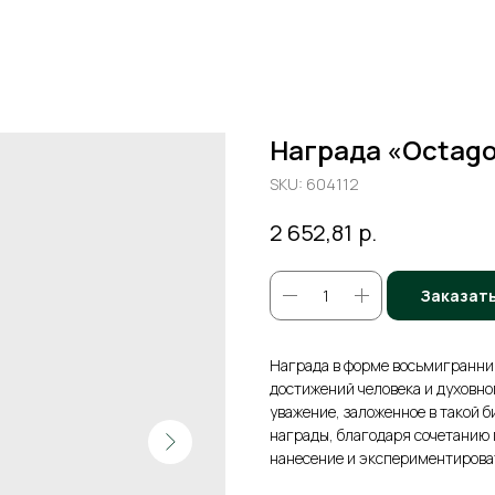
Награда «Octag
SKU:
604112
р.
2 652,81
Заказат
Награда в форме восьмигранни
достижений человека и духовно
уважение, заложенное в такой 
награды, благодаря сочетанию 
нанесение и экспериментирова