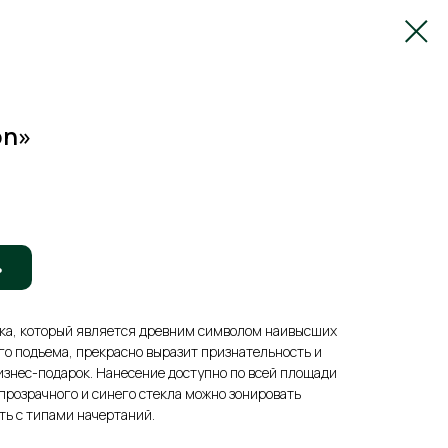
on»
ь
ка, который является древним символом наивысших
го подъема, прекрасно выразит признательность и
бизнес-подарок. Нанесение доступно по всей площади
прозрачного и синего стекла можно зонировать
ть с типами начертаний.