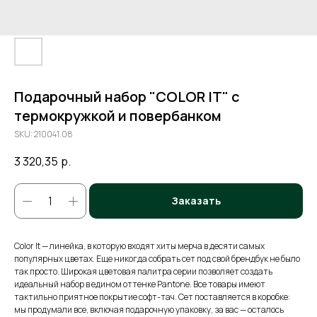
Подарочный набор "COLOR IT" c
термокружкой и повербанком
SKU:
210041.08
3 320,35
р.
Заказать
Color It — линейка, в которую входят хиты мерча в десяти самых
популярных цветах. Еще никогда собрать сет под свой брендбук не было
так просто. Широкая цветовая палитра серии позволяет создать
идеальный набор в едином оттенке Pantone. Все товары имеют
тактильно приятное покрытие софт-тач. Сет поставляется в коробке:
мы продумали все, включая подарочную упаковку, за вас — осталось