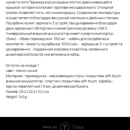
нанести лого! Термокружка оснащена плотно завинчивающейся
крышкой, которая исключает проливание содержимого. Откидной
клапан позволяет пить, не снимая крышку. Сохранение температуры
осуществляется благодаря вакуумной изоляции и двойным стенкам.
Пауэрбанк может заряжать 3 устройства одновременно благодаря
двум зарядным USB портам и симметричному разъему USB-C.
Универсальный внешний аккумулятор имеет супертонкий корпус
(8мм). - объём термокружки: 350 мл; - кабель для пауэрбанка в
комплекте; - ёмкость пауэрбанка: 5000 мАч; - зарядка до 3-х устройств
одновременно; - подарочная упаковка из картона, оклеенного
дизайнерской бумагой уже включена в набор.
Остаток на складе: 1
Цвет: темно-синий
Материал: термокружка - нержавеющая cталь с покрытием soft-touch,
внешний аккумулятор - пластик с покрытием soft-touch, коробка -
картон переплетный 1,5 мм, дизайнерская бумага.
Размер: 29,2 х 22,2 х 10,4 см
Weight: 740 g
Tilda
Made on