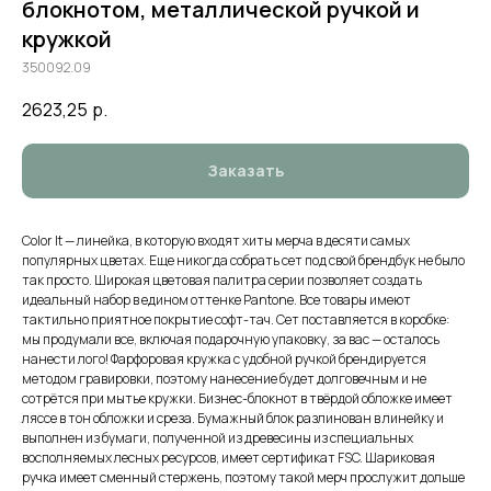
блокнотом, металлической ручкой и
кружкой
350092.09
2623,25
р.
Заказать
Color It — линейка, в которую входят хиты мерча в десяти самых
популярных цветах. Еще никогда собрать сет под свой брендбук не было
так просто. Широкая цветовая палитра серии позволяет создать
идеальный набор в едином оттенке Pantone. Все товары имеют
тактильно приятное покрытие софт-тач. Сет поставляется в коробке:
мы продумали все, включая подарочную упаковку, за вас — осталось
нанести лого! Фарфоровая кружка с удобной ручкой брендируется
методом гравировки, поэтому нанесение будет долговечным и не
сотрётся при мытье кружки. Бизнес-блокнот в твёрдой обложке имеет
ляссе в тон обложки и среза. Бумажный блок разлинован в линейку и
выполнен из бумаги, полученной из древесины из специальных
восполняемых лесных ресурсов, имеет сертификат FSC. Шариковая
ручка имеет сменный стержень, поэтому такой мерч прослужит дольше