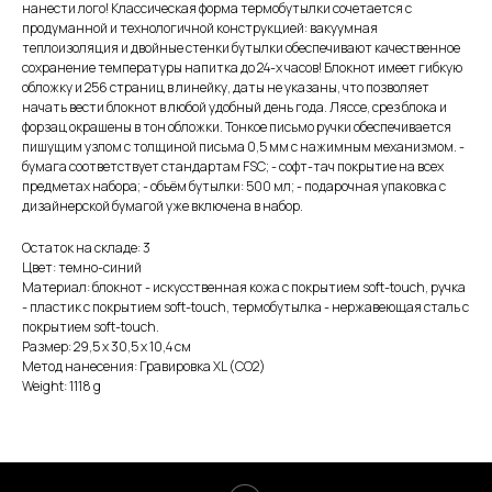
нанести лого! Классическая форма термобутылки сочетается с
продуманной и технологичной конструкцией: вакуумная
теплоизоляция и двойные стенки бутылки обеспечивают качественное
сохранение температуры напитка до 24-х часов! Блокнот имеет гибкую
обложку и 256 страниц в линейку, даты не указаны, что позволяет
начать вести блокнот в любой удобный день года. Ляссе, срез блока и
форзац окрашены в тон обложки. Тонкое письмо ручки обеспечивается
пишущим узлом с толщиной письма 0,5 мм с нажимным механизмом. -
бумага соответствует стандартам FSC; - софт-тач покрытие на всех
предметах набора; - объём бутылки: 500 мл; - подарочная упаковка с
дизайнерской бумагой уже включена в набор.
Остаток на складе: 3
Цвет: темно-синий
Материал: блокнот - искусственная кожа с покрытием soft-touch, ручка
- пластик с покрытием soft-touch, термобутылка - нержавеющая cталь с
покрытием soft-touch.
Размер: 29,5 х 30,5 х 10,4 см
Метод нанесения: Гравировка XL (СО2)
Weight: 1118 g