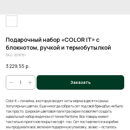
Подарочный набор «COLOR IT» c
блокнотом, ручкой и термобутылкой
SKU:
209781
3 229,55
р.
Заказать
Color It — линейка, в которую входят хиты мерча в десяти самых
популярных цветах. Еще никогда собрать сет под свой брендбук не было
так просто. Широкая цветовая палитра серии позволяет создать
идеальный набор в едином оттенке Pantone. Все товары имеют
тактильно приятное покрытие софт-тач. Сет поставляется в коробке:
мы продумали все, включая подарочную упаковку, за вас — осталось