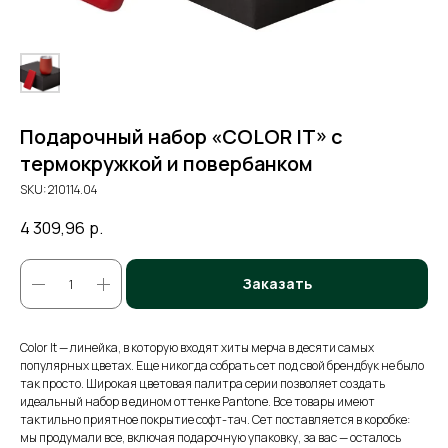
Подарочный набор «COLOR IT» с
термокружкой и повербанком
SKU:
210114.04
4 309,96
р.
Заказать
Color It — линейка, в которую входят хиты мерча в десяти самых
популярных цветах. Еще никогда собрать сет под свой брендбук не было
так просто. Широкая цветовая палитра серии позволяет создать
идеальный набор в едином оттенке Pantone. Все товары имеют
тактильно приятное покрытие софт-тач. Сет поставляется в коробке:
мы продумали все, включая подарочную упаковку, за вас — осталось