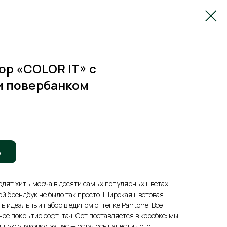
р «COLOR IT» с
и повербанком
ь
входят хиты мерча в десяти самых популярных цветах.
ой брендбук не было так просто. Широкая цветовая
ть идеальный набор в едином оттенке Pantone. Все
ое покрытие софт-тач. Сет поставляется в коробке: мы
ную упаковку, за вас — осталось нанести лого!