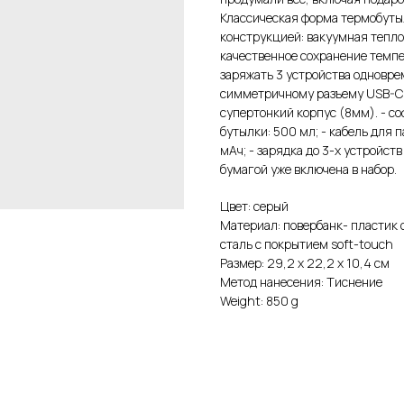
Классическая форма термобуты
конструкцией: вакуумная тепл
качественное сохранение темпе
заряжать 3 устройства одновр
симметричному разъему USB-C
супертонкий корпус (8мм). - со
бутылки: 500 мл; - кабель для 
мАч; - зарядка до 3-х устройст
бумагой уже включена в набор.
Цвет: серый
Материал: повербанк- пластик
cталь с покрытием soft-touch
Размер: 29,2 х 22,2 х 10,4 см
Метод нанесения: Тиснение
Weight: 850 g