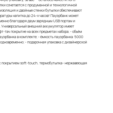
лки сочетается с продуманной и технологичной
оизоляция и двойные стенки бутылки обеспечивают
ратуры напитка до 24-х часов! Пауэрбанк может
еменно благодаря двум зарядным USB портам и
. Универсальный внешний аккумулятор имеет
фт-тач покрытие на всех предметах набора; - объём
пауэрбанка в комплекте; - ёмкость пауэрбанка: 5000
в одновременно; - подарочная упаковка с дизайнерской
 с покрытием soft-touch, термобутылка- нержавеющая