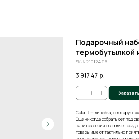
Подарочный набо
термобутылкой 
SKU:
210124.06
р.
3 917,47
Заказат
Color It — линейка, в которую 
Еще никогда собрать сет под св
палитра серии позволяет созда
товары имеют тактильно приятн
продумали все, включая подароч