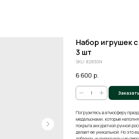
Набор игрушек 
3 шт
SKU:
82830N
р.
6 600
Заказат
Погрузитесь в атмосферу праз
медальонами, которые наполня
покрыта аккуратной ручной ро
делает ее уникальной. Но это е
добавить индивидуальную перс