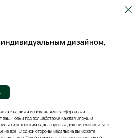
с индивидуальным дизайном,
ь
дника с нашими изысканными фарфоровыми
т ваш Новый год волшебством! Каждая игрушка
списью и авторским надглазурным декорированием, что
ще не все! С одной стороны медальона вы можете
онализацию. Такой подарок станет символом вашей