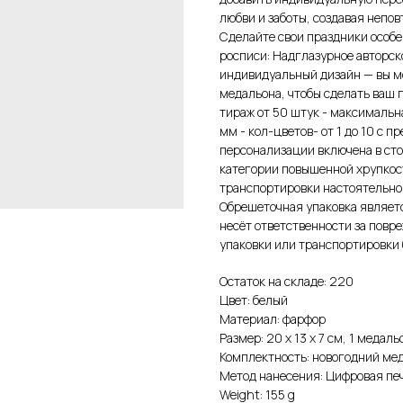
любви и заботы, создавая непо
Сделайте свои праздники особ
росписи: Надглазурное авторск
индивидуальный дизайн — вы м
медальона, чтобы сделать ваш
тираж от 50 штук - максималь
мм - кол-цветов- от 1 до 10 с 
персонализации включена в сто
категории повышенной хрупкост
транспортировки настоятельно
Обрешеточная упаковка являетс
несёт ответственности за повр
упаковки или транспортировки 
Остаток на складе: 220
Цвет: белый
Материал: фарфор
Размер: 20 х 13 х 7 см, 1 медальо
Комплектность: новогодний мед
Метод нанесения: Цифровая пе
Weight: 155 g