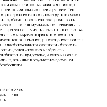
вторимые эмоции и воспоминания на долгие годы.
енными с этими великолепными игрушками! Тип
ое деколирование. На новогодней игрушке возможен
ожете добавить персонализацию с одной стороны
 подарок по-настоящему уникальным. - минимальный
ная ширина/высота 75 мм - минимальная высота 30-40
предоставлением файлов в кривых, в векторе Цена
имость товара. Внимание! Данное изделие относится к
и. Для обеспечения его целостности и безопасной
 рекомендуется использование обрешетки.
я обязательной при доставке, и компания Oasis не
еждения, возникшие в результате ненадлежащей
без обрешетки.
н 8 х 9 х 2,5 см
альон- 3 шт
чать