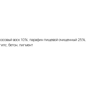
окосовый воск 10%, парафин пищевой очищенный 25%,
гипс, бетон, пигмент