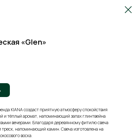
еская «Glen»
ь
ренда KIANA создаст приятную атмосферу спокойствия
ый и тёплый аромат, напоминающий запах глинтвейна
ивыми вечерами. Благодаря деревянному фитилю свеча
й треск, напоминающий камин. Свеча изготовлена на
окосового воска.