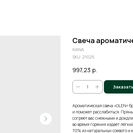
Свеча ароматич
KIANA
SKU:
21025
р.
997,23
Заказат
Ароматическая свеча «GLEN» б
и поможет расслабиться. Прян
согреет вас снежными и дождл
во время горения издаёт лёгки
70% из натуральных соевого и к