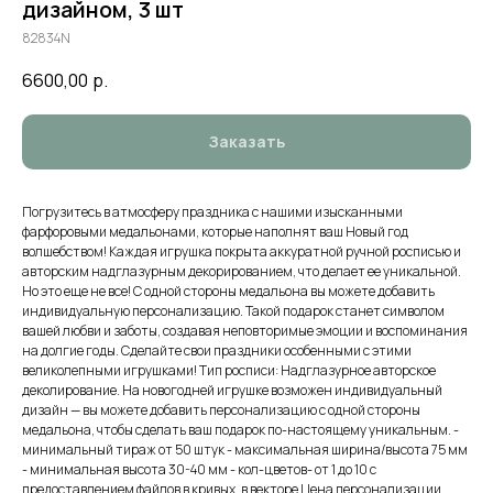
дизайном, 3 шт
82834N
6600,00
р.
Заказать
Погрузитесь в атмосферу праздника с нашими изысканными
фарфоровыми медальонами, которые наполнят ваш Новый год
волшебством! Каждая игрушка покрыта аккуратной ручной росписью и
авторским надглазурным декорированием, что делает ее уникальной.
Но это еще не все! С одной стороны медальона вы можете добавить
индивидуальную персонализацию. Такой подарок станет символом
вашей любви и заботы, создавая неповторимые эмоции и воспоминания
на долгие годы. Сделайте свои праздники особенными с этими
великолепными игрушками! Тип росписи: Надглазурное авторское
деколирование. На новогодней игрушке возможен индивидуальный
дизайн — вы можете добавить персонализацию с одной стороны
медальона, чтобы сделать ваш подарок по-настоящему уникальным. -
минимальный тираж от 50 штук - максимальная ширина/высота 75 мм
- минимальная высота 30-40 мм - кол-цветов- от 1 до 10 с
предоставлением файлов в кривых, в векторе Цена персонализации