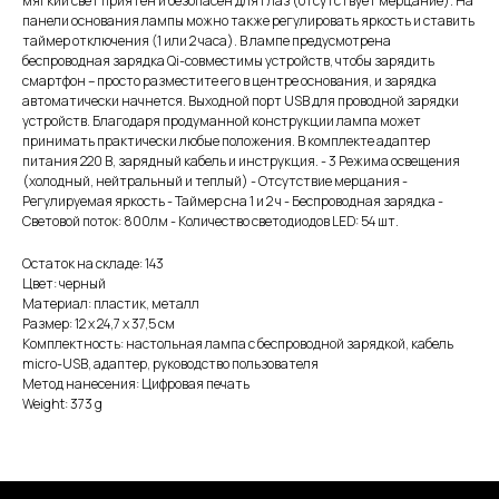
мягкий свет приятен и безопасен для глаз (отсутствует мерцание). На
панели основания лампы можно также регулировать яркость и ставить
таймер отключения (1 или 2 часа). В лампе предусмотрена
беспроводная зарядка Qi-совместимы устройств, чтобы зарядить
смартфон – просто разместите его в центре основания, и зарядка
автоматически начнется. Выходной порт USB для проводной зарядки
устройств. Благодаря продуманной конструкции лампа может
принимать практически любые положения. В комплекте адаптер
питания 220 В, зарядный кабель и инструкция. - 3 Режима освещения
(холодный, нейтральный и теплый) - Отсутствие мерцания -
Регулируемая яркость - Таймер сна 1 и 2 ч - Беспроводная зарядка -
Световой поток: 800лм - Количество светодиодов LED: 54 шт.
Остаток на складе: 143
Цвет: черный
Материал: пластик, металл
Размер: 12 х 24,7 х 37,5 см
Комплектность: настольная лампа с беспроводной зарядкой, кабель
micro-USB, адаптер, руководство пользователя
Метод нанесения: Цифровая печать
Weight: 373 g