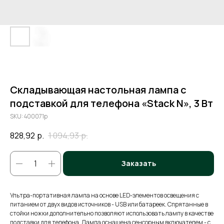
Складывающая настольная лампа с
подставкой для телефона «Stack N», 3 Вт
SKU:
400071p
828,92
р.
1 094,93
р.
Заказать
Ультра-портативная лампа на основе LED-элементов освещения с
питанием от двух видов источников - USB или батареек. Спрятанные в
стойки ножки дополнительно позволяют использовать лампу в качестве
подставки для телефона. Лампа оснащена сенсорным включателем - с