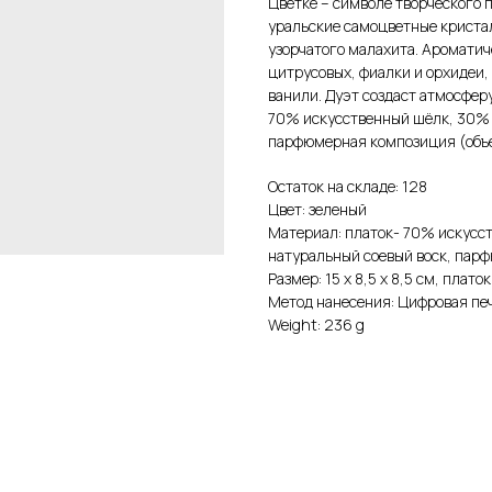
Цветке – символе творческого 
уральские самоцветные криста
узорчатого малахита. Ароматич
цитрусовых, фиалки и орхидеи
ванили. Дуэт создаст атмосфер
70% искусственный шёлк, 30% в
парфюмерная композиция (объе
Остаток на складе: 128
Цвет: зеленый
Материал: платок- 70% искусс
натуральный соевый воск, пар
Размер: 15 х 8,5 х 8,5 см, плато
Метод нанесения: Цифровая пе
Weight: 236 g