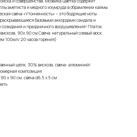
поиска и совершенства. Мозаика цветка содержит
ллы аметиста и медного изумруда в обрамлении каймы
еская свеча «Утонченность» – это бодрящие ноты
, раскрывающиеся базовыми аккордами сандала и
у созидания и праздничного воодушевления! Платок:
искоза, 90х 90 см Свеча: натуральный соевый воск,
м 100мл/ 20 часов горения)
твенный шёлк, 30% вискоза, свеча- алюминий/
фюмерная композиция
к 90 х 90 см, свеча d6,5 х 5 см
чать