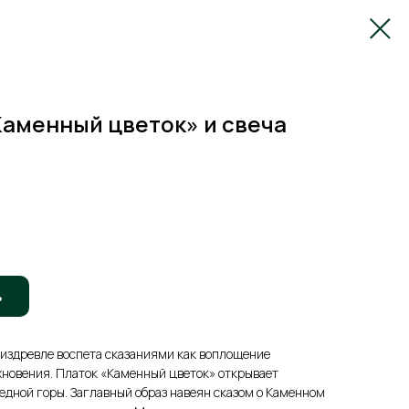
Каменный цветок» и свеча
ь
 издревле воспета сказаниями как воплощение
хновения. Платок «Каменный цветок» открывает
дной горы. Заглавный образ навеян сказом о Каменном