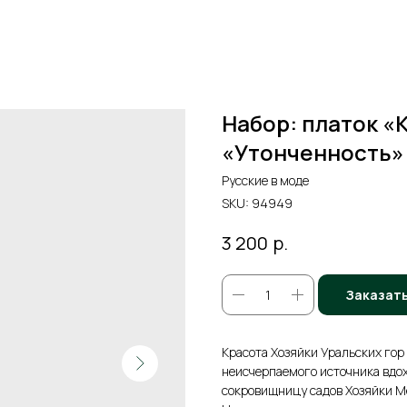
Набор: платок «
«Утонченность»
Русские в моде
SKU:
94949
р.
3 200
Заказат
Красота Хозяйки Уральских гор
неисчерпаемого источника вдо
сокровищницу садов Хозяйки Ме