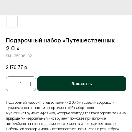
Подарочный набор «Путешественник
2.0.»
SKU:
350061.02
2 170,77
р.
Заказать
Подарочный набор «Путешественник 2.0.» Хит среди наборов для
туризма снова в нашем ассортименте! В набор входят
мультиинструмент и фляжка, которые пригодятся как в городе, так и на
природе. Универсальный инструмент поможет при поломке
автомобиля на трассе, для мелкого ремонта и пригодится в походе.
Небольшой размер и малый вес позволяют носить его на ремне брюк.