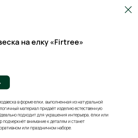
еска на елку «Firtree»
ь
одвеска в форме елки, выполненная из натуральной
кологичный материал придаёт изделию естественную
Идеально подходит для украшения интерьера, ёлки или
ир подчеркнёт внимание к деталям и станет
оративном или праздничном наборе.