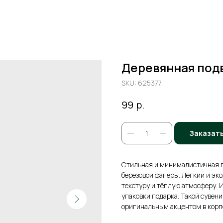
Деревянная подв
SKU:
625377
р.
99
Заказат
Стильная и минималистичная п
березовой фанеры. Лёгкий и э
текстуру и тёплую атмосферу. 
упаковки подарка. Такой сувен
оригинальным акцентом в корп