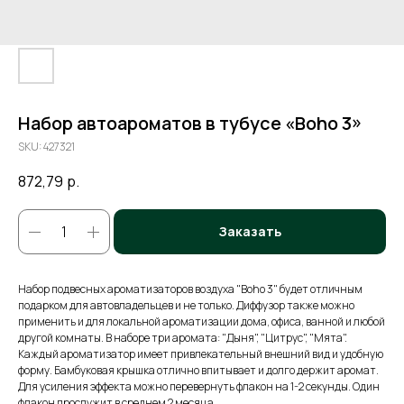
Набор автоароматов в тубусе «Boho 3»
SKU:
427321
872,79
р.
Заказать
Набор подвесных ароматизаторов воздуха "Boho 3" будет отличным
подарком для автовладельцев и не только. Диффузор также можно
применить и для локальной ароматизации дома, офиса, ванной и любой
другой комнаты. В наборе три аромата: "Дыня", "Цитрус", "Мята".
Каждый ароматизатор имеет привлекательный внешний вид и удобную
форму. Бамбуковая крышка отлично впитывает и долго держит аромат.
Для усиления эффекта можно перевернуть флакон на 1-2 секунды. Один
флакон прослужит в среднем 2 месяца.