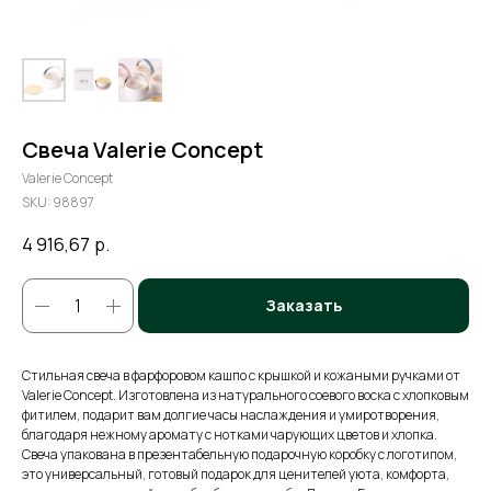
Свеча Valerie Concept
Valerie Concept
SKU:
98897
4 916,67
р.
Заказать
Стильная свеча в фарфоровом кашпо с крышкой и кожаными ручками от
Valerie Concept. Изготовлена из натурального соевого воска с хлопковым
фитилем, подарит вам долгие часы наслаждения и умиротворения,
благодаря нежному аромату с нотками чарующих цветов и хлопка.
Свеча упакована в презентабельную подарочную коробку с логотипом,
это универсальный, готовый подарок для ценителей уюта, комфорта,