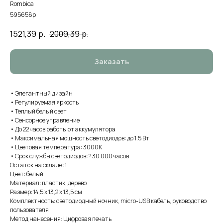
Rombica
595658p
1521,39
р.
2009,39
р.
Заказать
• Элегантный дизайн
• Регулируемая яркость
• Теплый белый свет
• Сенсорное управление
• До 22 часов работы от аккумулятора
• Максимальная мощность светодиодов: до 1.5 Вт
• Цветовая температура: 3000К
• Срок службы светодиодов: ? 30 000 часов
Остаток на складе: 1
Цвет: белый
Материал: пластик, дерево
Размер: 14,5 х 13,2 х 13,5 см
Комплектность: светодиодный ночник, micro-USB кабель, руководство
пользователя
Метод нанесения: Цифровая печать