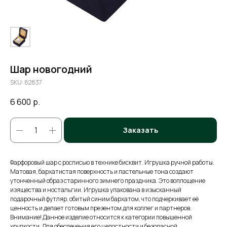
Шар новогодний
SKU:
82837
6 600
р.
Заказать
Фарфоровый шар с росписью в технике бисквит. Игрушка ручной работы.
Матовая, бархатистая поверхность и пастельные тона создают
утонченный образ старинного зимнего праздника. Это воплощение
изящества и ностальгии. Игрушка упакована в изысканный
подарочный футляр, обитый синим бархатом, что подчеркивает её
ценность и делает готовым презентом для коллег и партнеров.
Внимание! Данное изделие относится к категории повышенной
хрупкости. Для обеспечения его целостности и безопасной