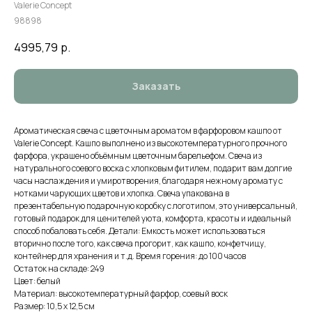
Valerie Concept
98898
4995,79
р.
Заказать
Ароматическая свеча с цветочным ароматом в фарфоровом кашпо от
Valerie Concept. Кашпо выполнено из высокотемпературного прочного
фарфора, украшено объёмным цветочным барельефом. Свеча из
натурального соевого воска с хлопковым фитилем, подарит вам долгие
часы наслаждения и умиротворения, благодаря нежному аромату с
нотками чарующих цветов и хлопка. Свеча упакована в
презентабельную подарочную коробку с логотипом, это универсальный,
готовый подарок для ценителей уюта, комфорта, красоты и идеальный
способ побаловать себя. Детали: Емкость может использоваться
вторично после того, как свеча прогорит, как кашпо, конфетчицу,
контейнер для хранения и т.д. Время горения: до 100 часов
Остаток на складе: 249
Цвет: белый
Материал: высокотемпературный фарфор, соевый воск
Размер: 10,5 х 12,5 см