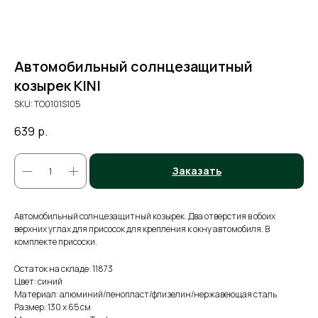
Автомобильный солнцезащитный
козырек KINI
SKU:
TO0101S105
639
р.
Заказать
Автомобильный солнцезащитный козырек. Два отверстия в обоих
верхних углах для присосок для крепления к окну автомобиля. В
комплекте присоски.
Остаток на складе: 11873
Цвет: синий
Материал: алюминий/пенопласт/флизелин/нержавеющая сталь
Размер: 130 х 65 см