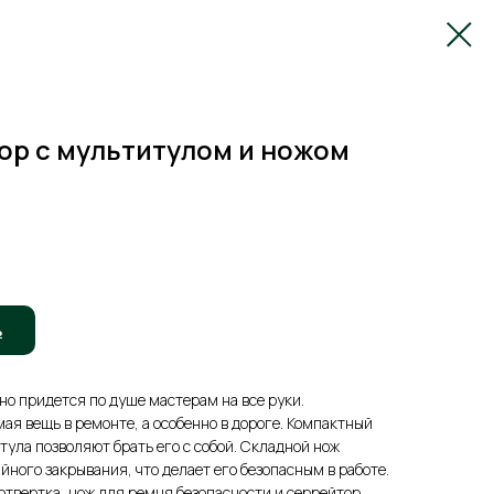
ор с мультитулом и ножом
ь
но придется по душе мастерам на все руки.
я вещь в ремонте, а особенно в дороге. Компактный
тула позволяют брать его с собой. Складной нож
ного закрывания, что делает его безопасным в работе.
отвертка, нож для ремня безопасности и серрейтор.