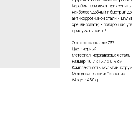
Карабин позволяет прикрепить 
наиболее удобный и быстрый до
антикоррозийной стали • мульт
брендировать; • подарочная упа
придумать принт!
Остаток на складе: 737
Цвет: черный
Материал: нержавеющая cталь
Размер: 16,7 х 15,7 х 6,4 см
Комплектность: мультиинструм
Метод нанесения: Тиснение
Weight: 450 g