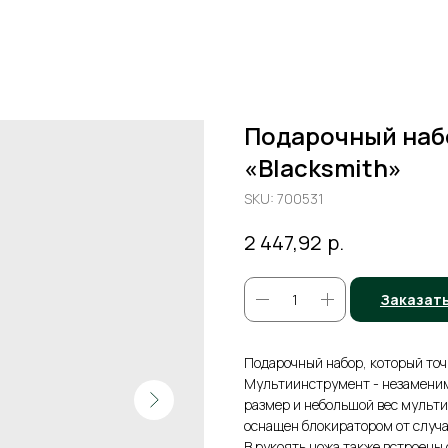
Подарочный наб
«Blacksmith»
SKU:
700531
р.
2 447,92
Заказат
Подарочный набор, который точ
Мультиинструмент - незаменима
размер и небольшой вес мульти
оснащен блокиратором от случай
В рукоять ножа также встроены 