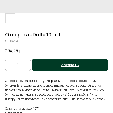
Отвертка «Drill» 10-в-1
SKU:
473411
294,25
р.
Заказать
Отвертка-ручка «Drill» это универсальная отвертка с сменными
битами. Благодаря форме корпуса идеально лежит в руке. Отвертка
легкая и занимает мало места. Выдвижной механический контейнер
бит позволяет хранить в себе весь набор из 10 сменных бит. Ручка
инструмента изготовлена из пластика, биты – из нержавеющей стали.
Остаток на складе: 4874