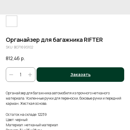
Органайзер для багажника RIFTER
SKU:
BO7169S102
812,46
р.
Заказать
Органайзер для багажника автомобиля из прочного нетканого
материала. Усиленные ручки для переноски, боковые ручки и передний
карман. Жесткая основа.
Остаток на складе: 12239
Цвет: черный
Материал: нетканый материал