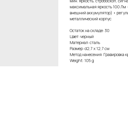
мин. яркость, стробоскоп, сигн
максимальная яркость 100 Лм •
внешний аккумулятор) • регул
металлический корпус
Остаток на складе: 30
Цвет: черный
Материал: cталь
Размер: d2,7 х 12,7 см
Метод нанесения: Гравировка к
Weight: 105 g