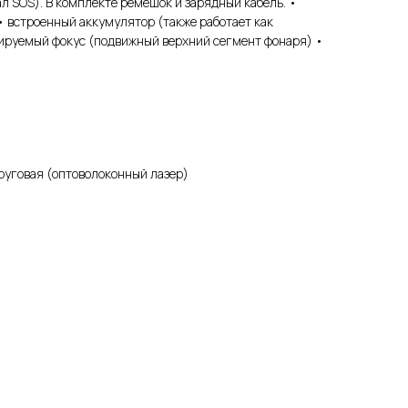
ал SOS). В комплекте ремешок и зарядный кабель. •
 встроенный аккумулятор (также работает как
ируемый фокус (подвижный верхний сегмент фонаря) •
руговая (оптоволоконный лазер)