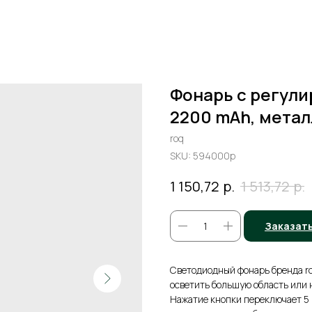
Фонарь с регул
2200 mAh, метал
roq
SKU:
594000p
р.
р.
1 150,72
1 513,72
Заказат
Светодиодный фонарь бренда ro
осветить большую область или 
Нажатие кнопки переключает 5 