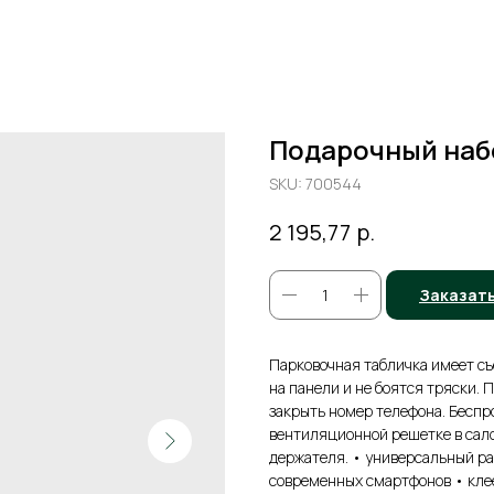
Подарочный наб
SKU:
700544
р.
2 195,77
Заказат
Парковочная табличка имеет с
на панели и не боятся тряски.
закрыть номер телефона. Беспр
вентиляционной решетке в сал
держателя. • универсальный ра
современных смартфонов • кле