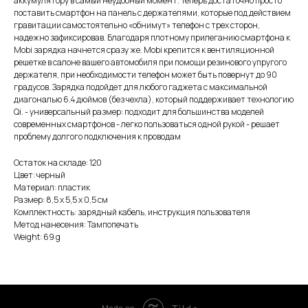
аккумулятору в самый неудобный момент. Теперь достаточно просто
поставить смартфон на панель с держателями, которые под действием
гравитации самостоятельно «обнимут» телефон с трех сторон,
надежно зафиксировав. Благодаря плотному прилеганию смартфона к
Mobi зарядка начнется сразу же. Mobi крепится к вентиляционной
решетке в салоне вашего автомобиля при помощи резинового упругого
держателя, при необходимости телефон может быть повернут до 90
градусов. Зарядка подойдет для любого гаджета с максимальной
диагональю 6.4 дюймов (без чехла), который поддерживает технологию
Qi. - универсальный размер: подходит для большинства моделей
современных смартфонов - легко пользоваться одной рукой - решает
проблему долгого подключения к проводам
Остаток на складе: 120
Цвет: черный
Материал: пластик
Размер: 8,5 x 5,5 x 0,5 см
Комплектность: зарядный кабель, инструкция пользователя
Метод нанесения: Тампопечать
Weight: 69 g