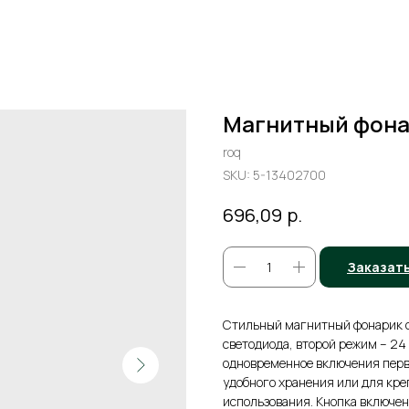
Магнитный фонар
roq
SKU:
5-13402700
р.
696,09
Заказат
Стильный магнитный фонарик с
светодиода, второй режим – 24
одновременное включения перв
удобного хранения или для кр
использования. Кнопка включе