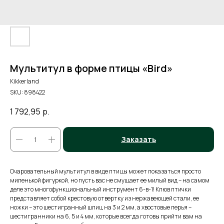
Мультитул в форме птицы «Bird»
Kikkerland
SKU:
898422
1 792,95
р.
Заказать
Очаровательный мультитул в виде птицы может показаться просто
миленькой фигуркой, но пусть вас не смущает ее милый вид – на самом
деле это многофункциональный инструмент 6-в-1! Клюв птички
представляет собой крестовую отвертку из нержавеющей стали, ее
ножки – это шестигранный шлиц на 3 и 2 мм, а хвостовые перья –
шестигранники на 6, 5 и 4 мм, которые всегда готовы прийти вам на