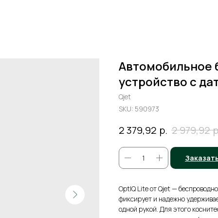
Автомобильное 
устройство с дат
Qjet
SKU:
590973
р.
р
2 379,92
2 979,92
Заказат
OptIQ Lite от Qjet — беспровод
фиксирует и надежно удерживае
одной рукой. Для этого косните