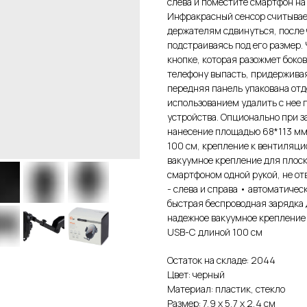
слева и поместите смартфон на
Инфракрасный сенсор считывает
держателям сдвинуться, после 
подстраиваясь под его размер.
кнопке, которая разожмет боко
телефону выпасть, придерживая, 
передняя панель упакована отд
использованием удалить с нее 
устройства. Опционально при з
нанесение площадью 68*113 мм
100 см, крепление к вентиляци
вакуумное крепление для плоск
смартфоном одной рукой, не от
- слева и справа • автоматичес
быстрая беспроводная зарядка д
надежное вакуумное крепление 
USB-С длиной 100 см
Остаток на складе: 2044
Цвет: черный
Материал: пластик, стекло
Размер: 7,9 х 5,7 х 2,4 см