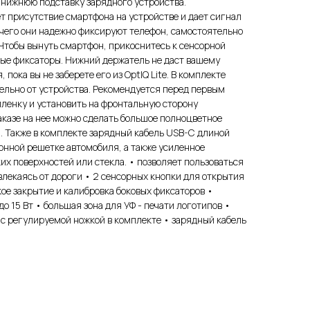
 нижнюю подставку зарядного устройства.
 присутствие смартфона на устройстве и дает сигнал
чего они надежно фиксируют телефон, самостоятельно
 Чтобы вынуть смартфон, прикоснитесь к сенсорной
вые фиксаторы. Нижний держатель не даст вашему
пока вы не заберете его из OptIQ Lite. В комплекте
ельно от устройства. Рекомендуется перед первым
пленку и установить на фронтальную сторону
аказе на нее можно сделать большое полноцветное
. Также в комплекте зарядный кабель USB-C длиной
онной решетке автомобиля, а также усиленное
их поверхностей или стекла. • позволяет пользоваться
влекаясь от дороги • 2 сенсорных кнопки для открытия
кое закрытие и калибровка боковых фиксаторов •
о 15 Вт • большая зона для УФ - печати логотипов •
с регулируемой ножкой в комплекте • зарядный кабель