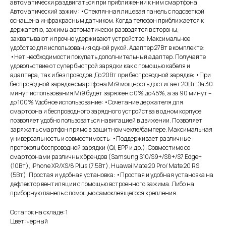
автоматически раздвигаться при приближении к ним смартфона.
Автоматический зажим: •Стеклянная лицевая панель с подсветкой
оснащена инфракрасным датчиком. Когда телефон приближается к
держателю, зажимы автоматически разводятся в стороны,
захватывают и прочно удерживают устройство. Максимальное
удобство для использования одной рукой. Адаптер 27Вт в комплекте:
•Нет необходимости покупать дополнительный адаптер. Получайте
удовольствие от супер быстрой зарядки как с помощью кабеля и
адаптера, так и без проводов. До 20Вт при беспроводной зарядке: •При
беспроводной зарядке смартфона Mi9 мощность достигает 20Вт. За 30
минут использования Mi9 будет заряжен с 0% до 45%, а за 90 минут –
до 100% Удобное использование: •Сочетание держателя для
смартфона и беспроводного зарядного устройства в одном корпусе
позволяет удобно пользоваться навигацией в движении. Позволяет
заряжать смартфон прямо в защитном чехле/бампере. Максимальная
универсальность и совместимость: •Поддерживает различные
протоколы беспроводной зарядки (Qi, EPP и др.). Совместимо со
смартфонами различных брендов (Samsung S10/S9+/S8+/S7 Edge+
(10Вт), iPhone XR/XS/8 Plus (7.5Вт), Huawei Mate 20 Pro/ Mate 20 RS
(5Вт). Простая и удобная установка: •Простая и удобная установка на
дефлектор вентиляции с помощью встроенного зажима. Либо на
приборную панель с помощью самоклеящегося крепления.
Остаток на складе: 1
Цвет: черный