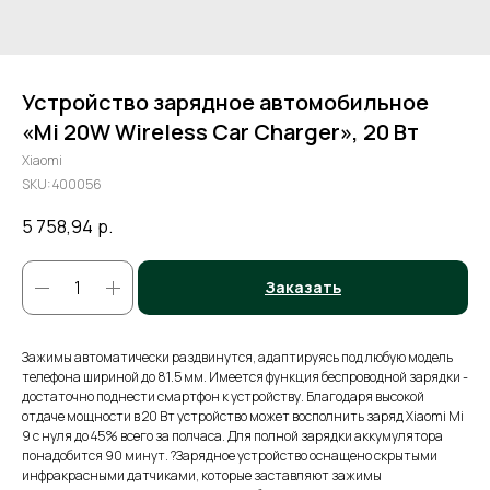
Устройство зарядное автомобильное
«Mi 20W Wireless Car Charger», 20 Вт
Xiaomi
SKU:
400056
5 758,94
р.
Заказать
Зажимы автоматически раздвинутся, адаптируясь под любую модель
телефона шириной до 81.5 мм. Имеется функция беспроводной зарядки -
достаточно поднести смартфон к устройству. Благодаря высокой
отдаче мощности в 20 Вт устройство может восполнить заряд Xiaomi Mi
9 с нуля до 45% всего за полчаса. Для полной зарядки аккумулятора
понадобится 90 минут. ?Зарядное устройство оснащено скрытыми
инфракрасными датчиками, которые заставляют зажимы